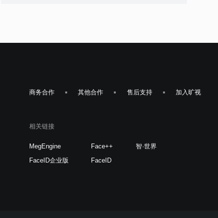
商务合作
其他合作
售后支持
加入旷视
相关链接
MegEngine
Face++
智·世界
FaceID企业版
FaceID