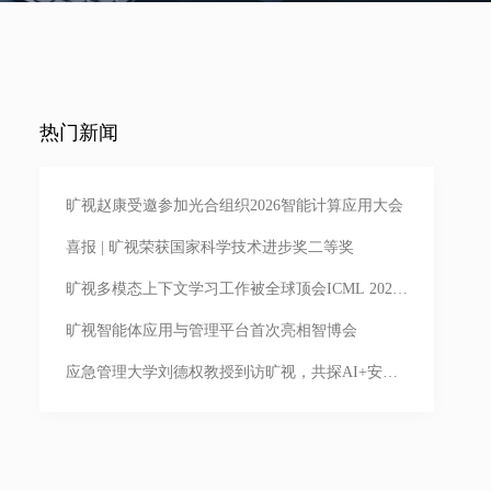
热门新闻
旷视赵康受邀参加光合组织2026智能计算应用大会
喜报 | 旷视荣获国家科学技术进步奖二等奖
旷视多模态上下文学习工作被全球顶会ICML 2026
录用，亮相首尔
旷视智能体应用与管理平台首次亮相智博会
应急管理大学刘德权教授到访旷视，共探AI+安全
生产落地实践