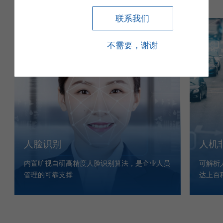
联系我们
不需要，谢谢
人脸识别
人机
内置旷视自研高精度人脸识别算法，是企业人员
可解析
管理的可靠支撑
达上百