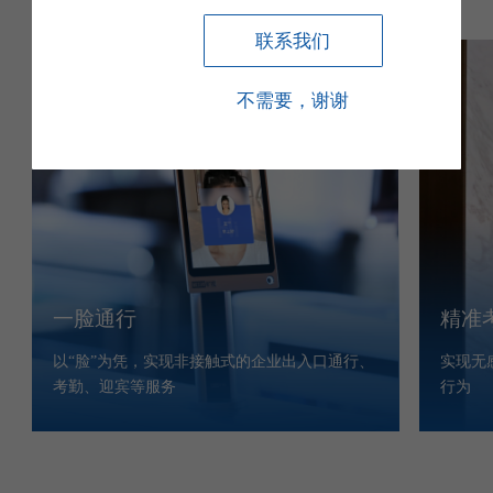
联系我们
不需要，谢谢
一脸通行
精准
以“脸”为凭，实现非接触式的企业出入口通行、
实现无
考勤、迎宾等服务
行为