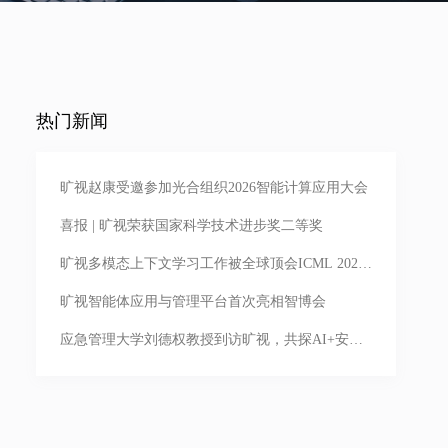
热门新闻
旷视赵康受邀参加光合组织2026智能计算应用大会
喜报 | 旷视荣获国家科学技术进步奖二等奖
旷视多模态上下文学习工作被全球顶会ICML 2026
录用，亮相首尔
旷视智能体应用与管理平台首次亮相智博会
应急管理大学刘德权教授到访旷视，共探AI+安全
生产落地实践