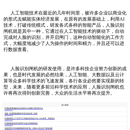
人工智能技术在最近的几年时间里，被许多企业以商业化
的形式去赋能实体经济发展，在原有的发展基础上，利用
AI
技术，打破传统模式，研发各式各样的智能产品，人脸识别
闸机就是其中一种，它通过在人工智能技术的驱动下，自动
完成对人脸的识别，并开启闸门，这种自动智能化的工作方
式，大幅度地减少了人为操作的时间和精力，并且还可以进
行数据查看。
人脸识别闸机的研发使用，是许多科技企业努力创新的成
果，也是时代发展的必然结果，人工智能、大数据以及云计
算等众多科学技术的飞速发展，各行各业必然要实现新的转
型，未来，随着更多前沿科学技术的应用，人脸识别闸机也
许将再次得到创新完善，大众的生活水平将再次提升。
热门新闻
旷视赵康受邀参加光合组织2026智能计算应用大会
2026-07-10
喜报 | 旷视荣获国家科学技术进步奖二等奖
2026-07-09
旷视多模态上下文学习工作被全球顶会ICML 2026录用，亮相首尔
2026-07-07
旷视智能体应用与管理平台首次亮相智博会
2026-05-28
应急管理大学刘德权教授到访旷视，共探AI+安全生产落地实践
2026-05-27