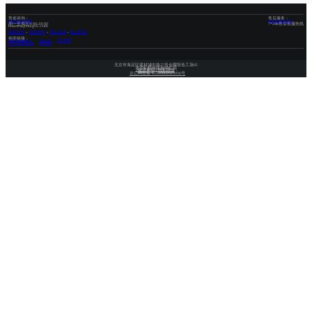
售前咨询：
售后服务：
400-6700-866
400-6060-004
周一至周五9:00-18:00
7*24h售后客服热线
business@megvii.com
商务合作
其他合作
售后支持
加入旷视
相关链接：
MegEngine
Face++
智·世界
FaceID企业版
FaceID
北京市海淀区建材城中路27号金隅智造工场S1
北京旷视科技有限公司
京ICP备12036813号-4
|
免责声明
|
隐私政策
京公网安备 11010802025956号