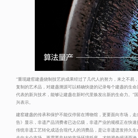
“重现建窑建盏烧制技艺的成果经过了几代人的努力，来之不易
复制的艺术品，对建盏溯源可以精确快捷的记录每个建盏的生命
代表的新兴技术，能够让建盏在新时代里焕发出新的生命力。”
兴表示。
建窑建盏的传承和保护不能仅停留在博物馆，更要面向市场，走向
告》显示，非遗产品消费者已达亿级，非遗产业的规模正在快速
传统非遗工艺转化成适合现代人的消费品，是让非遗迸发持久生
走向大众市场，更需要良好的市场环境托底，才能避免竭泽而渔