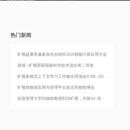
热门新闻
旷视赵康受邀参加光合组织2026智能计算应用大会
喜报 | 旷视荣获国家科学技术进步奖二等奖
旷视多模态上下文学习工作被全球顶会ICML 2026
录用，亮相首尔
旷视智能体应用与管理平台首次亮相智博会
应急管理大学刘德权教授到访旷视，共探AI+安全
生产落地实践