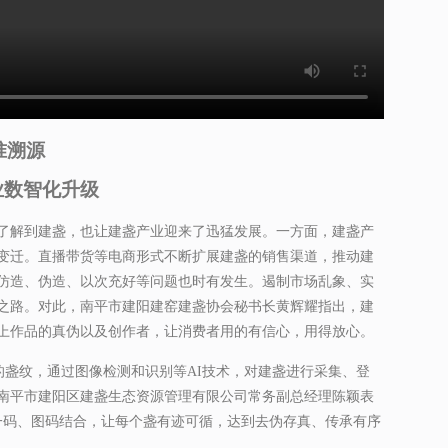
精准溯源
业数智化升级
了解到建盏，也让建盏产业迎来了迅猛发展。一方面，建盏产
业变迁。直播带货等电商形式不断扩展建盏的销售渠道，推动建
仿造、伪造、以次充好等问题也时有发生。遏制市场乱象、实
之路。对此，南平市建阳建窑建盏协会秘书长黄辉耀指出，建
上作品的真伪以及创作者，让消费者用的有信心，用得放心。
盏的盏纹，通过图像检测和识别等AI技术，对建盏进行采集、登
南平市建阳区建盏生态资源管理有限公司常务副总经理陈颖表
一码、图码结合，让每个盏有迹可循，达到去伪存真、传承有序