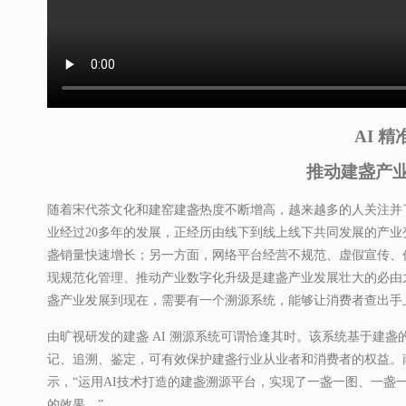
AI 
推动建盏产
随着宋代茶文化和建窑建盏热度不断增高，越来越多的人关注并
业经过20多年的发展，正经历由线下到线上线下共同发展的产
盏销量快速增长；另一方面，网络平台经营不规范、虚假宣传、
现规范化管理、推动产业数字化升级是建盏产业发展壮大的必由
盏产业发展到现在，需要有一个溯源系统，能够让消费者查出手
由旷视研发的建盏 AI 溯源系统可谓恰逢其时。该系统基于建
记、追溯、鉴定，可有效保护建盏行业从业者和消费者的权益。
示，“运用AI技术打造的建盏溯源平台，实现了一盏一图、一盏
的效果。”