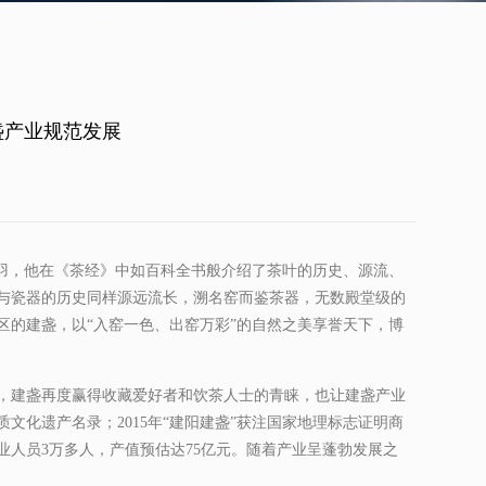
盏产业规范发展
陆羽，他在《茶经》中如百科全书般介绍了茶叶的历史、源流、
与瓷器的历史同样源远流长，溯名窑而鉴茶器，无数殿堂级的
区的建盏，以“入窑一色、出窑万彩”的自然之美享誉天下，博
彩，建盏再度赢得收藏爱好者和饮茶人士的青睐，也让建盏产业
质文化遗产名录；2015年“建阳建盏”获注国家地理标志证明商
业人员3万多人，产值预估达75亿元。随着产业呈蓬勃发展之