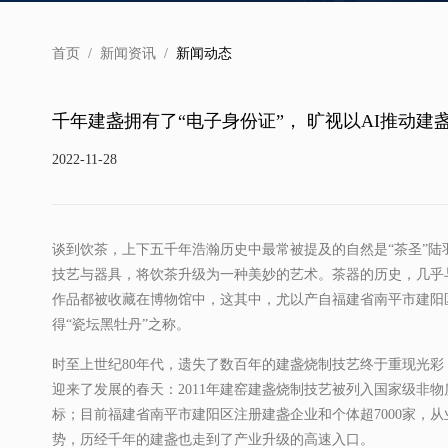
首页
/
新闻资讯
/
新闻动态
千年建盏拥有了“电子身份证”， 旷视以AI推动建
2022-11-28
谈到饮茶，上下五千年浩瀚历史中最常被提及的自然是“茶圣”
技艺与器具，将饮茶升级为一种美妙的艺术。茶器的历史，几乎
作品都被收藏在博物馆中，这其中，尤以产自福建省南平市建阳
得“瓷坛黑牡丹”之称。
时至上世纪80年代，遗失了数百年的建盏烧制技艺终于重现光
迎来了发展的春天：2011年建窑建盏烧制技艺被列入国家级非物
标；目前福建省南平市建阳区注册建盏企业和个体超7000家，从
势，历经千年的建盏也走到了产业升级的高速入口。