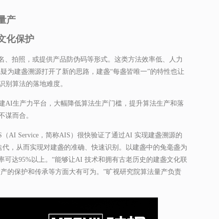
量产
文化保护
名、拍照，或提供产品防伪码等形式。这类方法效率低、人力
无疑为建盏溯源打开了新的思路，建盏“每盏皆唯一”的特性也让
和识别算法的落地难度。
建AI生产力平台，大幅降低算法生产门槛，提升算法生产和落
不谋而合。
AI Service，简称AIS）很快验证了通过AI 实现建盏溯源的
速迭代，从而实现对建盏的准确、快速识别。以建盏中的兔毫盏为
可达95%以上。“能够让AI 技术和拥有古老历史的建盏文化联
遗产的保护和传承等方面大有可为。”旷视研究院算法量产负责