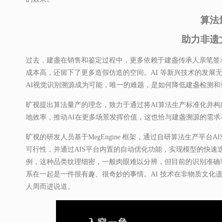
算法
助力非遗
过去，建盏在销售和鉴定过程中，更多依赖于建盏传承人亲笔签
成本高，还留下了更多造假仿造的空间。AI 等新兴技术的发展
AI视觉识别溯源成为可能，唯一的难题，是如何降低建盏检测
旷视提出算法量产的理念，致力于通过将AI算法生产标准化并构
地效率，推动AI在更多场景发挥价值，这也恰与建盏溯源的需求
旷视的研发人员基于MegEngine 框架，通过自研算法生产平台AIS（
可行性，并通过AIS平台内置的自动优化功能，实现模型的快
例，这种品类纹理细密，一般肉眼难以分辨，但目前的识别准确率
系在一起是一件很有趣、很奇妙的事情。AI 技术在非物质文化
人周而进说道。