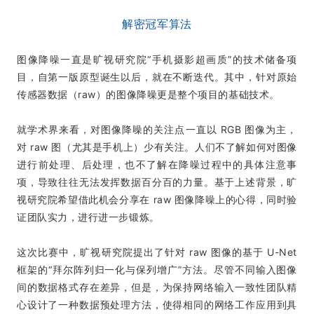
解密冠军算法
图像降噪一直是旷视研究院“手机摄影超画质”的技术储备项
目，自第一版原型诞生以后，就在不断迭代。其中，针对原始
传感器数据（raw）的图像降噪更是整个项目的基础技术。
就学术界来看，对图像降噪的关注点一直以 RGB 图像为主，
对 raw 图（尤其是手机上）少有关注。人们不了解如何对图像
进行前处理、后处理，也不了解在降噪过程中的具体注意事
项，导致往往无法发挥数据百分百的力量。基于上述背景，旷
视研究院希望借此机会分享在 raw 图像降噪上的心得，同时验
证团队实力，进行进一步锻炼。
这次比赛中，旷视研究院提出了针对 raw 图像的基于 U-Net
框架的
“拜尔阵列归一化与保列增广”方法
。尽管不同输入图像
间的数据格式存在差异，但是，为保持网络输入一致性团队精
心设计了一种数据预处理方法，使得相同的网络工作应用到具