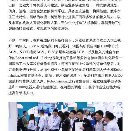
出的一套致力于将机器人与物流、制造业务快速集成，一站式解决规划、
仿真、运维、运营全流程的操作系统。具备生态连接、协同智能、数字孪
生三大特性，能够为物流、制造等行业提供厂商和多设备的接入能力，以
及丰富的机器人智能化管理方案，帮助企业打造“人机协同，群智开放”的
智能物联新模式，实现真正的降本增效。
不到一年时间，在旷视团队的不断打磨下，河图操作系统再次走入大众视
野一鸣惊人。CeMAT现场我们可以看到，河图与旷视自研的T800举升式
AGV、S300B滚筒AGV、E150多层料箱搬运AGV、以及接入其他合作伙
伴的Robot miniLoad、Picking视觉拣选工作站等多款仓储物流自动化设备一
同演示了出入库和存储作业流程：河图在接到上位系统的订单信息后，对
订单数据进行分析，从而生成作业单据下发给多层料箱货到人子仓和Robot
miniload密集存储子仓。随后，在河图的调度下，多层料箱搬运机器人E150
完成料箱货到人出入库、Robot miniload进行密集存储、视觉机械手自动拣
选和S300B机器人进行智能搬运。在河图的调度下，整个作业流程能大幅
提高并节省人力。