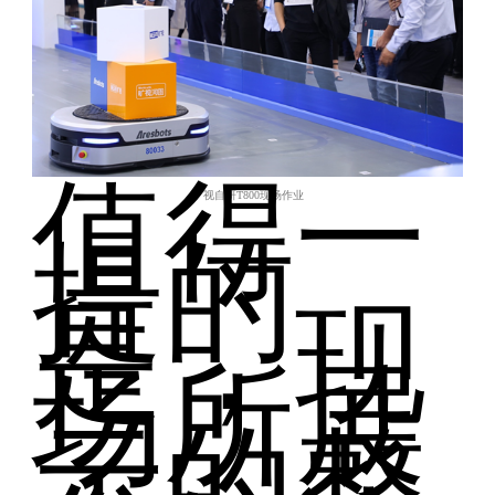
值得一
旷视自研
T800
现场作业
提的
是，现
场所展
示的整