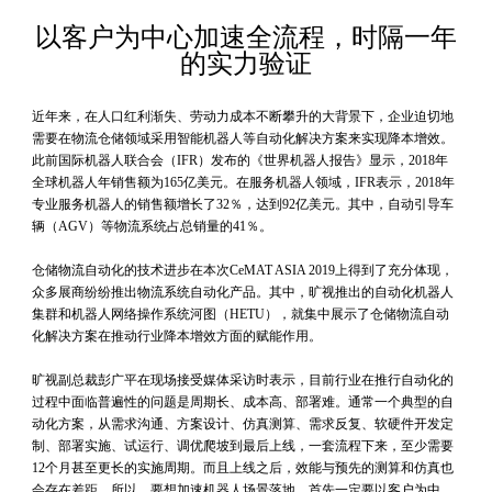
以客户为中心加速全流程，时隔一年
的实力验证
近年来，在人口红利渐失、劳动力成本不断攀升的大背景下，企业迫切地
需要在物流仓储领域采用智能机器人等自动化解决方案来实现降本增效。
此前国际机器人联合会（IFR）发布的《世界机器人报告》显示，2018年
全球机器人年销售额为165亿美元。在服务机器人领域，IFR表示，2018年
专业服务机器人的销售额增长了32％，达到92亿美元。其中，自动引导车
辆（AGV）等物流系统占总销量的41％。
仓储物流自动化的技术进步在本次CeMAT ASIA 2019上得到了充分体现，
众多展商纷纷推出物流系统自动化产品。其中，旷视推出的自动化机器人
集群和机器人网络操作系统河图（HETU），就集中展示了仓储物流自动
化解决方案在推动行业降本增效方面的赋能作用。
旷视副总裁彭广平在现场接受媒体采访时表示，目前行业在推行自动化的
过程中面临普遍性的问题是周期长、成本高、部署难。通常一个典型的自
动化方案，从需求沟通、方案设计、仿真测算、需求反复、软硬件开发定
制、部署实施、试运行、调优爬坡到最后上线，一套流程下来，至少需要
12个月甚至更长的实施周期。而且上线之后，效能与预先的测算和仿真也
会存在差距。所以，要想加速机器人场景落地，首先一定要以客户为中