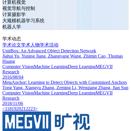
计算机视觉
视觉导航与控制
计算摄影学
大规模机器学习系统
机器人学
学术动态
学术论文
学术人物
学术活动
UnitBox: An Advanced Object Detection Network
Jiahui Yu, Yuning Jiang, Zhangyang Wang, Zhimin Cao, Thomas
Huang
Computer Vision
Machine Learning
Deep Learning
MEGVII
Research
2016/08/04
MetaAnchor: Learning to Detect Objects with Customized Anchors
Tong Yang, Xiangyu Zhang, Zeming Li, Wenqiang Zhang, Jian Sun
Computer Vision
Machine Learning
Deep Learning
MEGVII
Research
2018/11/06
<
1
18
19
20
21
22
23
>