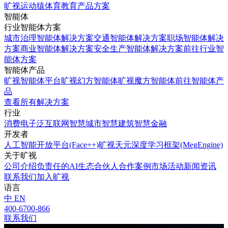
旷视运动猿体育教育产品方案
智能体
行业智能体方案
城市治理智能体解决方案
交通智能体解决方案
职场智能体解决
方案
商业智能体解决方案
安全生产智能体解决方案
前往行业智
能体方案
智能体产品
旷视智能体平台
旷视幻方智能体
旷视魔方智能体
前往智能体产
品
查看所有解决方案
行业
消费电子
泛互联网
智慧城市
智慧建筑
智慧金融
开发者
人工智能开放平台(Face++)
旷视天元深度学习框架(MegEngine)
关于旷视
公司介绍
负责任的AI
生态合伙人
合作案例
市场活动
新闻资讯
联系我们
加入旷视
语言
中
EN
400-6700-866
联系我们