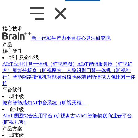
核心技术
新一代AI生产力平台
核心算法
研究院
产品
核心硬件
城市及企业级
AIoT应用计算一体机（旷视鸿图）
AIoT智能服务器（旷视幻
方）
智能分析盒（旷视魔方）
人脸识别门禁一体机（旷视神
行）
智能网络摄像机
智能身份核验终端
智能便携人像比对一体
机
平台软件
城市级
城市智能感知AI中台系统（旷视天枢）
企业级
AIoT视图综合应用平台 (旷视盘古)
AIoT智能物联商业云平台
(旷视九霄)
产品方案
城市级