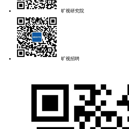
旷视研究院
旷视招聘