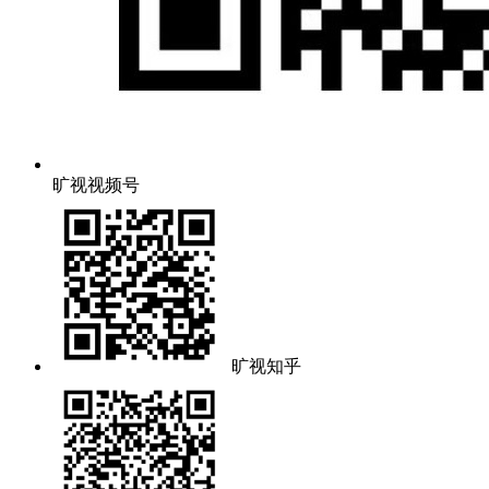
旷视视频号
旷视知乎